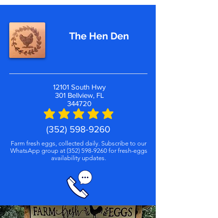
The Hen Den
12101 South Hwy
301 Bellview, FL
344720
(352) 598-9260
Farm fresh eggs, collected daily. Subscribe to our
WhatsApp group at
(352) 598-9260
for fresh-eggs
availability updates.