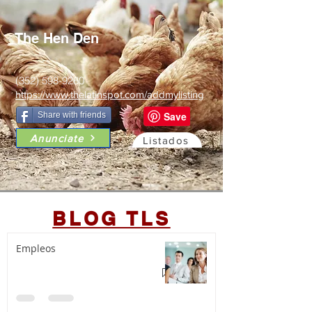
The Hen Den
(352) 598-9260
https://www.thelatinspot.com/addmylisting
Share with friends
Anunciate
Listados
BLOG TLS
Empleos