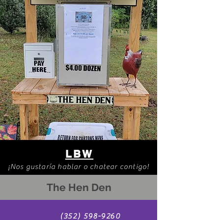
LBW
¡Nos gustaría hablar o chatear contigo!
The Hen Den
(352) 598-9260