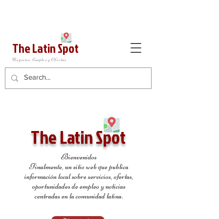
The Latin Spot
Negocios, Empleo y Ofertas
The Latin Spot
Bienvenidos
Finalmente, un sitio web que publica
información local sobre servicios, ofertas,
oportunidades de empleo y noticias
centradas en la comunidad latina.