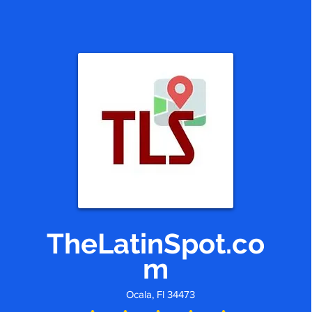
Código postal
Códigos postales que
atiendo.
TheLatinSpot.co
m
Ocala, Fl 34473