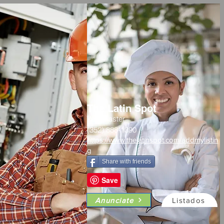
The Latin Spot
Webmaster
(352) 888-1390
https://www.thelatinspot.com/addmylistin
g
Share with friends
Anunciate
Listados