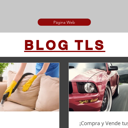
Página Web
BLOG TLS
¡Compra y Vende tus