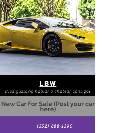
LBW
¡Nos gustaría hablar o chatear contigo!
New Car For Sale (Post your car
here)
(352) 888-1390