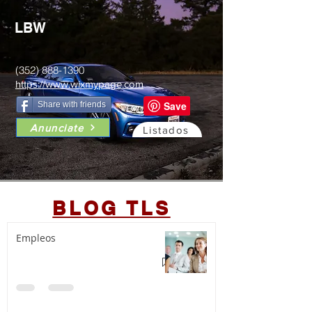
LBW
(352) 888-1390
https://www.wixmypage.com
Share with friends
Anunciate
Listados
BLOG TLS
Empleos