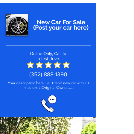
New Car For Sale
(Post your car here)
Online Only, Call for
a test drive.
(352) 888-1390
Your description here. i.e.. Brand new car with 10
miles on it. Original Owner........